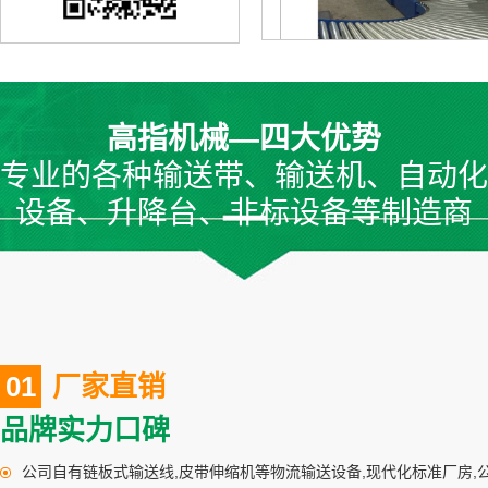
高指机械—四大优势
专业的各种输送带、输送机、自动化
转弯机输送设备
设备、升降台、非标设备等制造商
01
厂家直销
品牌实力口碑
升降机设备４
公司自有链板式输送线,皮带伸缩机等物流输送设备,现代化标准厂房,