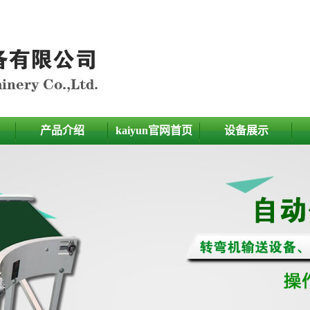
产品介绍
kaiyun官网首页
设备展示