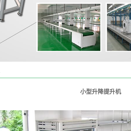
小型升降提升机