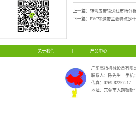
上一篇：
转弯皮带输送线市场分
下一篇：
PVC输送带主要特点是
关于我们
|
产品中心
|
广东高指机械设备有限公
联系人：陈先生
手机：1
传真：0769-82257217
地址：东莞市大朗镇新马