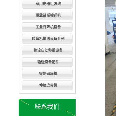
家用电器组装线
重载链板输送机
工业升降机设备
转弯机输送设备系列
物流自动称重设备
输送设备配件
智能码垛机
伸缩皮带机
联系我们