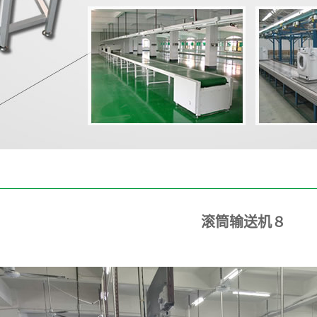
滚筒输送机８