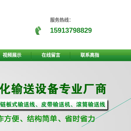
服务热线：
15913798829
视频展示
在线留言
联系高指