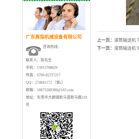
广东高指机械设备有限公司
上一页：
滚筒输送机
咨询热线：
下一页：
滚筒输送机
联系人：陈先生
手机：15913798829
传真：0769-82257217
QQ：274841172 （曾s）
邮箱：18675208389@163.com
地址：东莞市大朗镇新马莲新马路218
号