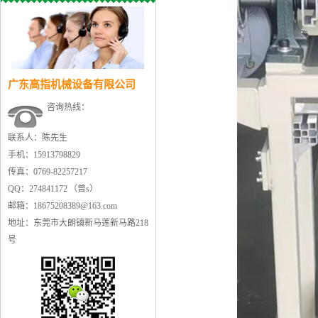
广东高指机械设备有限公司
咨询热线：
联系人：陈先生
手机：15913798829
传真：0769-82257217
QQ：274841172 （曾s）
邮箱：18675208389@163.com
地址：东莞市大朗镇新马莲新马路218
号