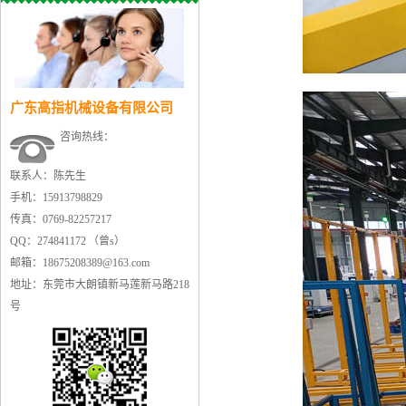
广东高指机械设备有限公司
咨询热线：
联系人：陈先生
手机：15913798829
传真：0769-82257217
QQ：274841172 （曾s）
邮箱：18675208389@163.com
地址：东莞市大朗镇新马莲新马路218
号