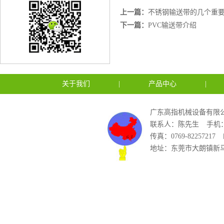
上一篇：
不锈钢输送带的几个重
下一篇：
PVC输送带介绍
关于我们
|
产品中心
|
广东高指机械设备有限公
联系人：陈先生
手机：1
传真：0769-82257217
地址：东莞市大朗镇新马