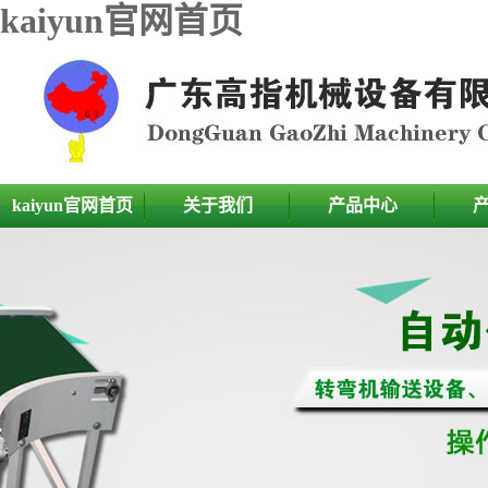
kaiyun官网首页
kaiyun官网首页
关于我们
产品中心