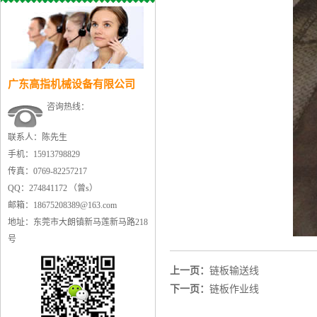
广东高指机械设备有限公司
咨询热线：
联系人：陈先生
手机：15913798829
传真：0769-82257217
QQ：274841172 （曾s）
邮箱：18675208389@163.com
地址：东莞市大朗镇新马莲新马路218
号
上一页：
链板输送线
下一页：
链板作业线