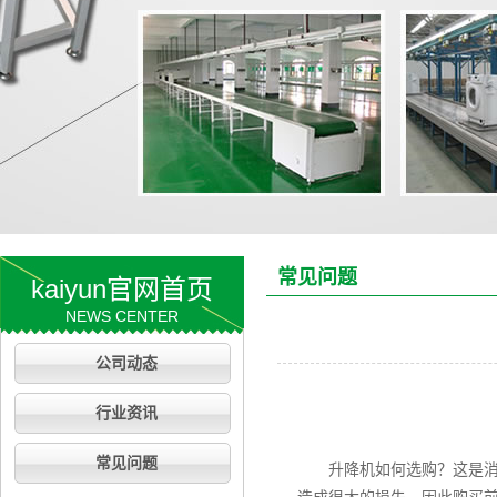
常见问题
kaiyun官网首页
NEWS CENTER
公司动态
行业资讯
常见问题
升降机如何选购？这是