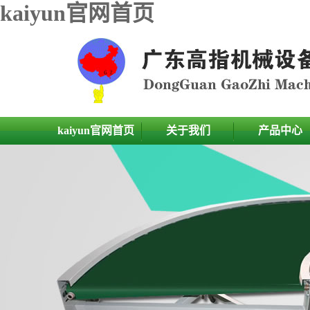
kaiyun官网首页
kaiyun官网首页
关于我们
产品中心