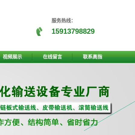
服务热线：
15913798829
视频展示
在线留言
联系高指