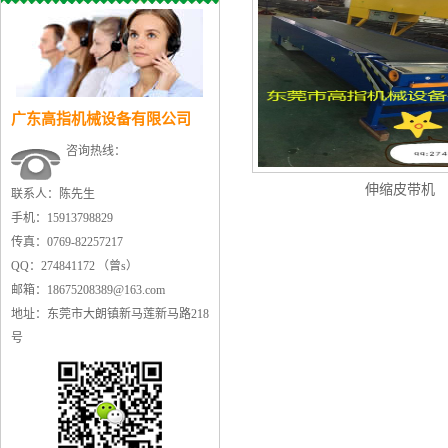
广东高指机械设备有限公司
咨询热线：
伸缩皮带机
联系人：陈先生
手机：15913798829
传真：0769-82257217
QQ：274841172 （曾s）
邮箱：18675208389@163.com
地址：东莞市大朗镇新马莲新马路218
号