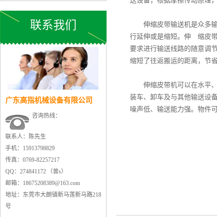
送设备，根据摩擦传动原理
联系我们
伸缩皮带输送机是众多输
行延伸或是缩短。伸 缩皮
要求进行输送线路的随意调
缩短了往返搬运的距离，节
伸缩皮带机可以在水平
装车、卸车及与其他输送设
广东高指机械设备有限公司
噪声低、输送能力强。物件
咨询热线：
联系人：陈先生
手机：15913798829
传真：0769-82257217
QQ：274841172 （曾s）
邮箱：18675208389@163.com
地址：东莞市大朗镇新马莲新马路218
号