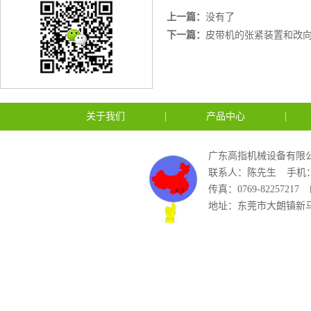
上一篇：
没有了
下一篇：
皮带机的张紧装置和改
关于我们
|
产品中心
|
广东高指机械设备有限公
联系人：陈先生
手机：1
传真：0769-82257217
地址：东莞市大朗镇新马