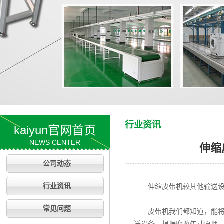
行业资讯
kaiyun官网首页
NEWS CENTER
伸缩
公司动态
行业资讯
伸缩皮带机较其他输送
常见问题
皮带机我们都知道，能