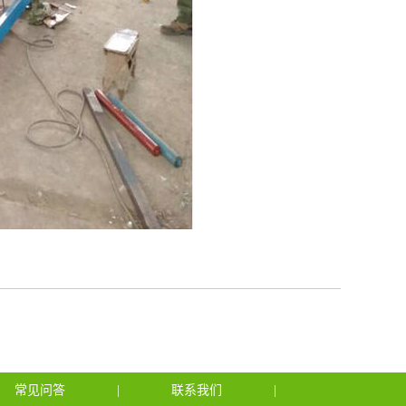
常见问答
|
联系我们
|