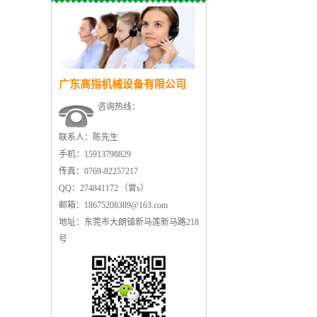
广东高指机械设备有限公司
咨询热线：
联系人：陈先生
手机：15913798829
传真：0769-82257217
QQ：274841172 （曾s）
邮箱：18675208389@163.com
地址：东莞市大朗镇新马莲新马路218
号