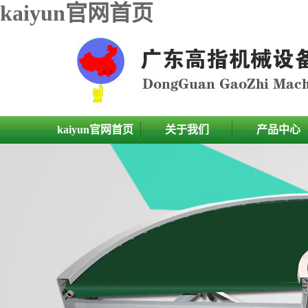
kaiyun官网首页
kaiyun官网首页
关于我们
产品中心