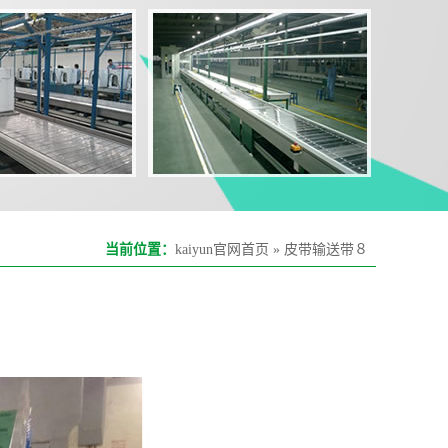
当前位置：
kaiyun官网首页
» 皮带输送带８