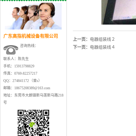
广东高指机械设备有限公司
上一页：
电器组装线２
咨询热线：
下一页：
电器组装线４
联系人：陈先生
手机：15913798829
传真：0769-82257217
QQ：274841172 （曾s）
邮箱：18675208389@163.com
地址：东莞市大朗镇新马莲新马路218
号