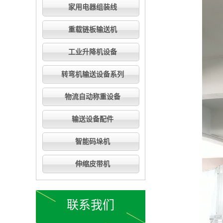
家用电器组装线
重载链板输送机
工业升降机设备
转弯机输送设备系列
物流自动称重设备
输送设备配件
智能码垛机
伸缩皮带机
联系我们