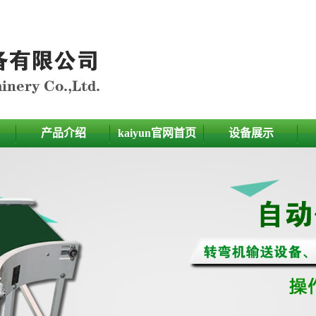
产品介绍
kaiyun官网首页
设备展示