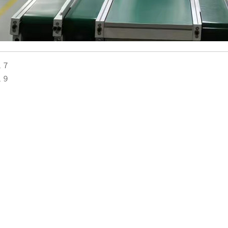
１７
１９