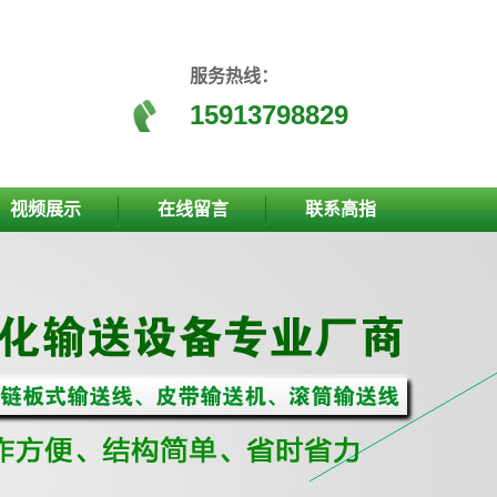
服务热线：
15913798829
视频展示
在线留言
联系高指