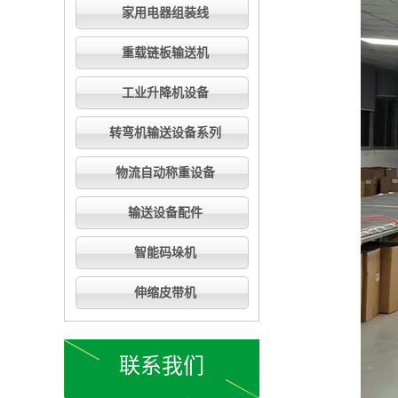
家用电器组装线
重载链板输送机
工业升降机设备
转弯机输送设备系列
物流自动称重设备
输送设备配件
智能码垛机
伸缩皮带机
联系我们